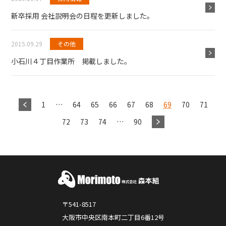
新卒採用 会社説明会の日程を更新しました。
2015.09.29
その他
小石川４丁目作業所 掲載しました。
1
…
64
65
66
67
68
69
70
71
72
73
74
…
90
〒541-8517
大阪市中央区南本町二丁目6番12号