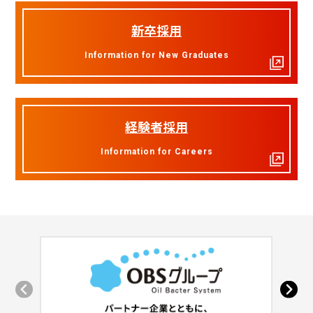
新卒採用
Information for New Graduates
経験者採用
Information for Careers