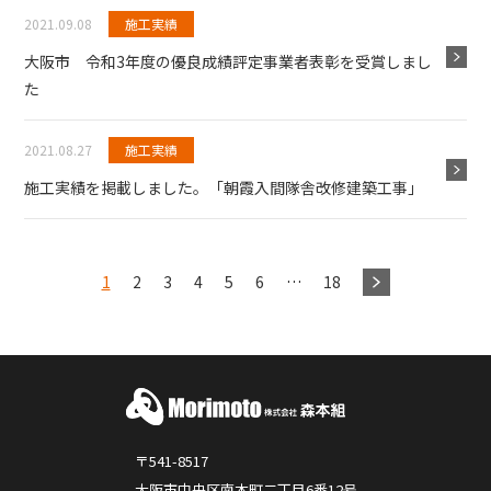
2021.09.08
施工実績
大阪市 令和3年度の優良成績評定事業者表彰を受賞しまし
た
2021.08.27
施工実績
施工実績を掲載しました。「朝霞入間隊舎改修建築工事」
1
2
3
4
5
6
…
18
〒541-8517
大阪市中央区南本町二丁目6番12号