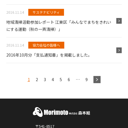
2016.11.14
サステナビリティ
地域清掃活動参加レポート 江東区「みんなでまちをきれい
にする運動（秋の一斉清掃）」
2016.11.14
協力会社の皆様へ
2016年10月分「支払通知書」を掲載しました。
1
2
3
4
5
6
…
9
〒541-8517