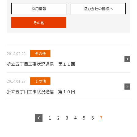
採用情報
協力会社の皆様へ
その他
2014.02.20
その他
折立五丁目工事状況通信 第１１回
2014.01.27
その他
折立五丁目工事状況通信 第１０回
1
2
3
4
5
6
7