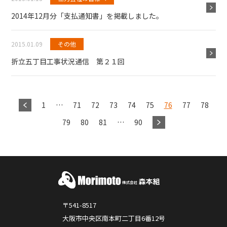
2014年12月分「支払通知書」を掲載しました。
2015.01.09
その他
折立五丁目工事状況通信 第２１回
1
…
71
72
73
74
75
76
77
78
79
80
81
…
90
〒541-8517
大阪市中央区南本町二丁目6番12号