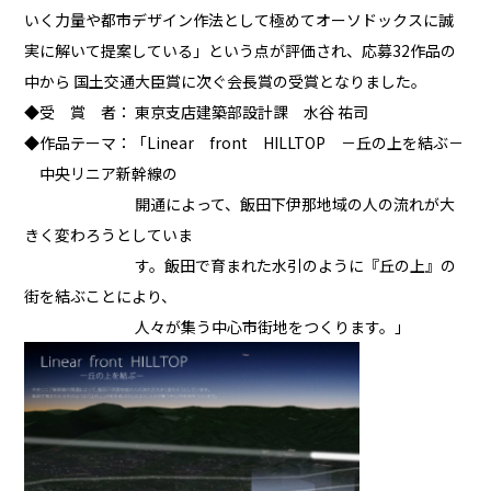
いく力量や都市デザイン作法として極めてオーソドックスに誠
実に解いて提案している」という点が評価され、応募32作品の
中から 国土交通大臣賞に次ぐ会長賞の受賞となりました。
◆受 賞 者： 東京支店建築部設計課 水谷 祐司
◆作品テーマ：「Linear front HILLTOP －丘の上を結ぶ－
中央リニア新幹線の
開通によって、飯田下伊那地域の人の流れが大
きく変わろうとしていま
す。飯田で育まれた水引のように『丘の上』の
街を結ぶことにより、
人々が集う中心市街地をつくります。」