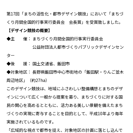
第17回「まちの活性化・都市デザイン競技」において「まちづ
くり月間全国的行事実行委員会 会長賞」を受賞致しました。
【デザイン競技の概要】
◆主 催： まちづくり月間全国的行事実行委員会
公益財団法人都市づくりパブリックデザインセン
ター
◆後 援： 国土交通省、飯田市
◆対象地区： 長野県飯田市中心市街地の「飯田駅・りんご並木
周辺地区」（約27ha）
このデザイン競技は、地域にふさわしい整備構想とまちのデザ
インについて広く一般から提案を募り、まちづくりに対する国
民の関心を高めるとともに、活力ある美しい景観を備えたまち
づくりの実現に寄与することを目的として、平成10年より毎年
実施されているものです。
「広域的な視点で都市を捉え、対象地区の計画に落とし込んで