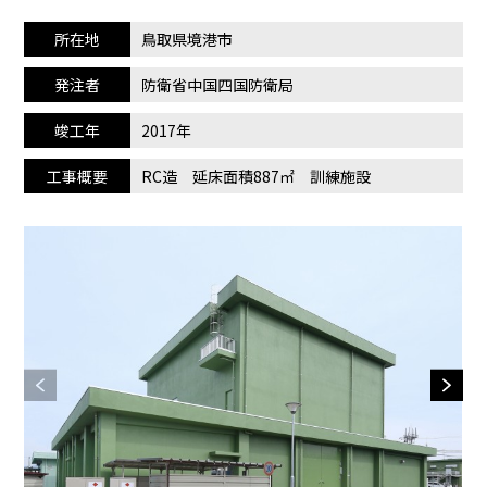
所在地
鳥取県境港市
発注者
防衛省中国四国防衛局
竣工年
2017年
工事概要
RC造 延床面積887㎡ 訓練施設