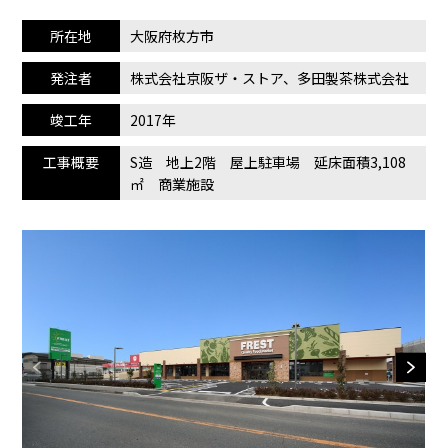
所在地
大阪府枚方市
発注者
株式会社京阪ザ・ストア、多田製茶株式会社
竣工年
2017年
工事概要
S造 地上2階 屋上駐車場 延床面積3,108
㎡ 商業施設