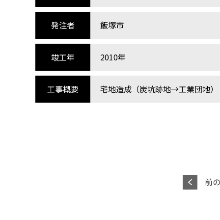
発注者
飯塚市
竣工年
2010年
工事概要
宅地造成（炭坑跡地→工業団地） 造
前