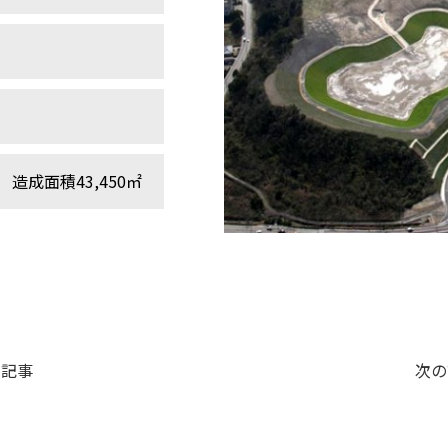
成面積43,450㎡
の記事
次の