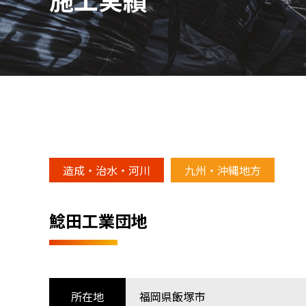
造成・治水・河川
九州・沖縄地方
鯰田工業団地
所在地
福岡県飯塚市