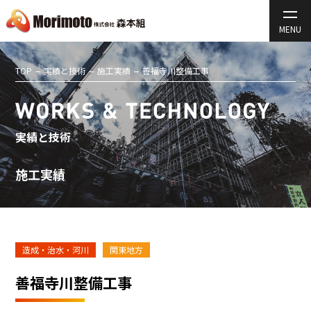
TOP
実績と技術
施工実績
善福寺川整備工事
実績と技術
施工実績
造成・治水・河川
関東地方
善福寺川整備工事