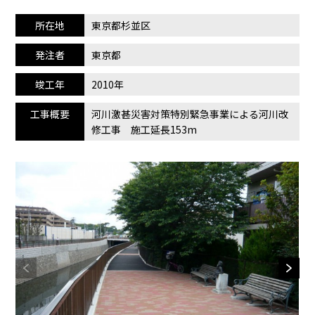
所在地
東京都杉並区
発注者
東京都
竣工年
2010年
工事概要
河川激甚災害対策特別緊急事業による河川改
修工事 施工延長153m