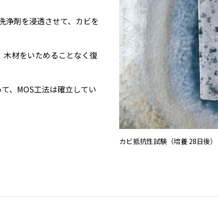
殊洗浄剤を浸透させて、カビを
、木材をいためることなく復
って、MOS工法は確立してい
カビ抵抗性試験（培養 28日後）