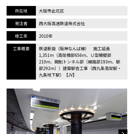
所在地
大阪市此花区
発注者
西大阪高速鉄道株式会社
竣工年
2010年
工事概要
鉄道新設（阪神なんば線） 施工延長
1,351m（高架橋部656m、Ｕ型擁壁部
210m、開削トンネル部〔線路部193m、駅
部292m〕）建築駅舎工事（西九条高架駅・
九条地下駅）【JV】