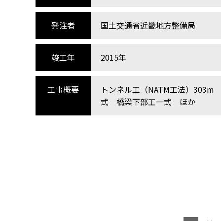
発注者
国土交通省近畿地方整備局
竣工年
2015年
工事概要
トンネル工（NATM工法）303m
式 橋梁下部工一式 ほか