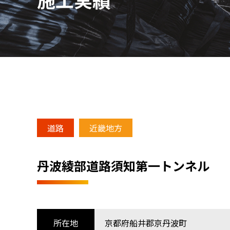
道路
近畿地方
丹波綾部道路須知第一トンネル
所在地
京都府船井郡京丹波町