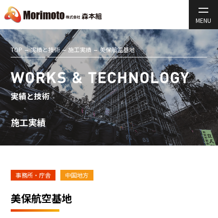
TOP
実績と技術
施工実績
美保航空基地
実績と技術
施工実績
事務所・庁舎
中国地方
美保航空基地