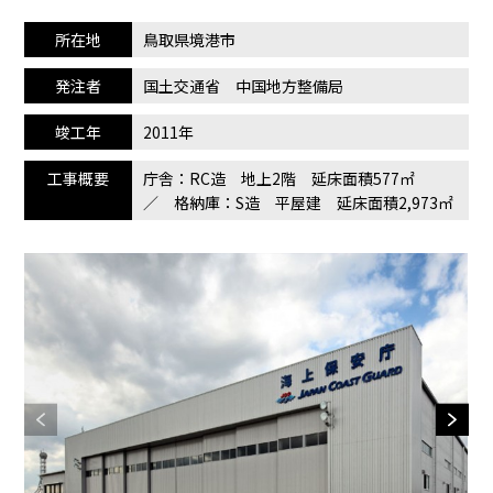
所在地
鳥取県境港市
発注者
国土交通省 中国地方整備局
竣工年
2011年
工事概要
庁舎：RC造 地上2階 延床面積577㎡
／ 格納庫：S造 平屋建 延床面積2,973㎡