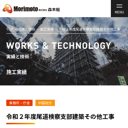
TOP
実績と技術
施工実績
令和２年度尾道検察支部建築その他工事
実績と技術
施工実績
事務所・庁舎
中国地方
令和２年度尾道検察支部建築その他工事