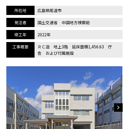
所在地
広島県尾道市
発注者
国土交通省 中国地方検察局
竣工年
2022年
工事概要
ＲＣ造 地上3階 延床面積1,456.63 庁
舎 および付属施設