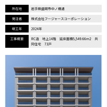
所在地
岩手県盛岡市中ノ橋通
発注者
株式会社フージャースコーポレーション
竣工年
2024年
工事概要
RC造 地上14階 延床面積5,549.66m2 共
同住宅 73戸