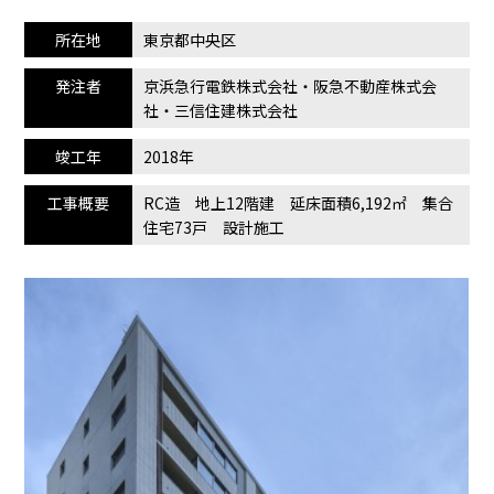
所在地
東京都中央区
発注者
京浜急行電鉄株式会社・阪急不動産株式会
社・三信住建株式会社
竣工年
2018年
工事概要
RC造 地上12階建 延床面積6,192㎡ 集合
住宅73戸 設計施工