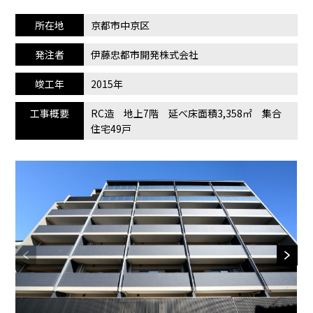
所在地
京都市中京区
発注者
伊藤忠都市開発株式会社
竣工年
2015年
工事概要
RC造 地上7階 延べ床面積3,358㎡ 集合
住宅49戸