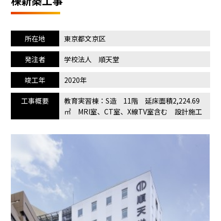
棟新築工事
所在地
東京都文京区
発注者
学校法人 順天堂
竣工年
2020年
工事概要
教育実習棟：S造 11階 延床面積2,224.69
㎡ MRI室、CT室、X線TV室含む 設計施工