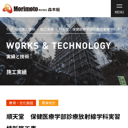
TOP
実績と技術
施工実績
順天堂 保健医療学部診療放射線学科実習棟
実績と技術
施工実績
教育・文化施設
関東地方
順天堂 保健医療学部診療放射線学科実習