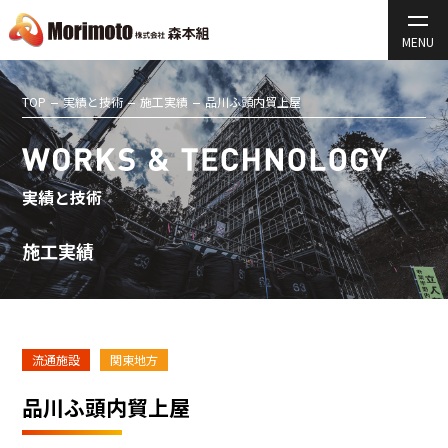
TOP
実績と技術
施工実績
品川ふ頭内貿上屋
実績と技術
施工実績
流通施設
関東地方
品川ふ頭内貿上屋