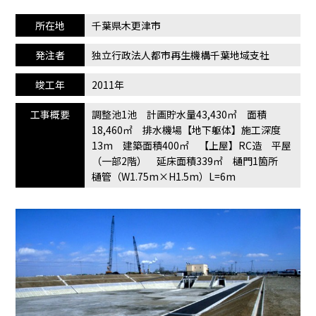
所在地
千葉県木更津市
発注者
独立行政法人都市再生機構千葉地域支社
竣工年
2011年
工事概要
調整池1池 計画貯水量43,430㎥ 面積
18,460㎡ 排水機場【地下躯体】施工深度
13m 建築面積400㎡ 【上屋】RC造 平屋
（一部2階） 延床面積339㎡ 樋門1箇所
樋管（W1.75m×H1.5m）L=6m