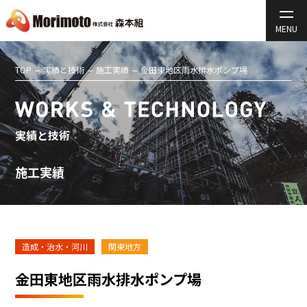
TOP
実績と技術
施工実績
金田東地区雨水排水ポンプ場
実績と技術
施工実績
造成・治水・河川
関東地方
金田東地区雨水排水ポンプ場