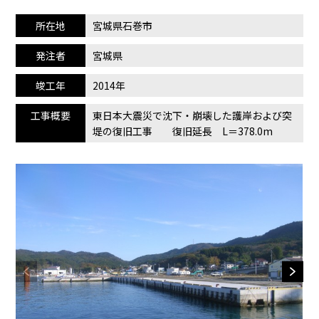
所在地
宮城県石巻市
発注者
宮城県
竣工年
2014年
工事概要
東日本大震災で沈下・崩壊した護岸および突
堤の復旧工事 復旧延長 L＝378.0m