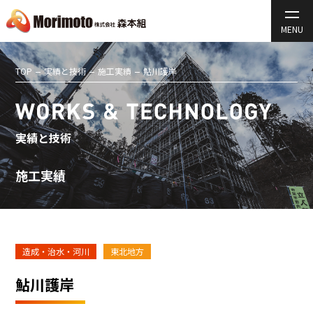
TOP
実績と技術
施工実績
鮎川護岸
実績と技術
施工実績
造成・治水・河川
東北地方
鮎川護岸